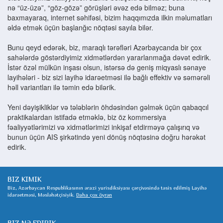
nə “üz-üzə”, “göz-gözə” görüşləri əvəz edə bilməz; buna
baxmayaraq, internet səhifəsi, bizim haqqımızda ilkin məlumatları
əldə etmək üçün başlanğıc nöqtəsi sayıla bilər.
Bunu qeyd edərək, biz, maraqlı tərəfləri Azərbaycanda bir çox
sahələrdə göstərdiyimiz xidmətlərdən yararlanmağa dəvət edirik.
İstər özəl mülkün inşası olsun, istərsə də geniş miqyaslı sənaye
layihələri - biz sizi layihə idarəetməsi ilə bağlı effektiv və səmərəli
həll variantları ilə təmin edə bilərik.
Yeni dəyişikliklər və tələblərin öhdəsindən gəlmək üçün qabaqcıl
praktikalardan istifadə etməklə, biz öz kommersiya
fəaliyyətlərimizi və xidmətlərimizi inkişaf etdirməyə çalışırıq və
bunun üçün AIS şirkətində yeni dönüş nöqtəsinə doğru hərəkət
edirik.
BIZ KIMIK
Biz, Azərbaycan Respublikasının ərazi yurisdiksiyası çərçivəsində təsis edilmiş Layihə
idarəetməsi, Məsləhətçisiyik.
Daha çox öyrən
BIZ NƏ EDIRIK