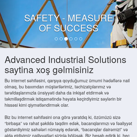
SAFETY - MEASURE
OF SUCCESS
Advanced Industrial Solutions
saytina xoş gəlmisiniz
Bu internet səhifəsini, qarşıya qoyduğumuz ümumi hədəflərə nail
olmaq, bu baxımdan müştərilərimiz, təchizatçılarımız və
tərəfdaşlarımızla ünsiyyəti daha da inkişaf etdirmək və
təkmilləşdirmək istiqamətində həyata keçirdiyimiz səylərin bir
hissəsi kimi qiymətləndirmək olar.
Biz bu internet səhifəsini ona görə yaratdıq ki, özümüzü sizə
“birbaşa” və rahat şəkildə təqdim edək, bacarıqlarımızı və fəaliyyət
göstərdiyimiz sahələri nümayiş edərək, “bacarıqlar dairəmizi” və
əldə etdiyimiz nailiyyətləri sizinlə bölüşək. Biz hesab edirik ki, heç